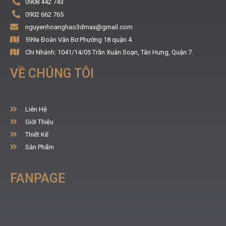
0908 442 743
0902 662 765
nguyenhoanghao3dmax@gmail.com
599a Đoàn Văn Bơ Phường 18 quận 4.
Chi Nhánh: 1041/14/05 Trần Xuân Soạn, Tân Hưng, Quận 7.
VỀ CHÚNG TÔI
Liên Hệ
Giới Thiệu
Thiết Kế
Sản Phẩm
FANPAGE