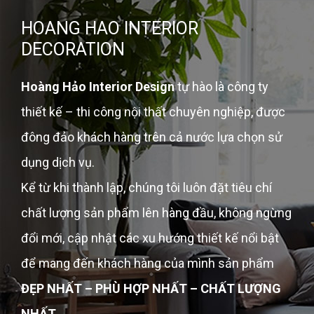
HOANG HAO INTERIOR
DECORATION
Hoàng Hảo Interior Design
tự hào là công ty
thiết kế – thi công nội thất chuyên nghiệp, được
đông đảo khách hàng trên cả nước lựa chọn sử
dụng dịch vụ.
Kể từ khi thành lập, chúng tôi luôn đặt tiêu chí
chất lượng sản phẩm lên hàng đầu, không ngừng
đổi mới, cập nhật các xu hướng thiết kế nổi bật
để mang đến khách hàng của mình sản phẩm
ĐẸP NHẤT – PHÙ HỢP NHẤT – CHẤT LƯỢNG
NHẤT
.